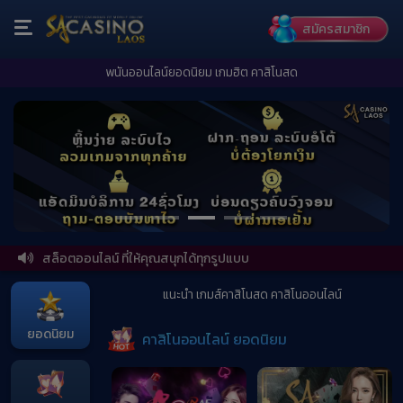
สมัครสมาชิก
พนันออนไลน์ยอดนิยม เกมฮิต คาสิโนสด
 สล็อตออนไลน์ ที่ให้คุณสนุกได้ทุกรูปแบบ
แนะนำ เกมส์คาสิโนสด คาสิโนออนไลน์
ยอดนิยม
คาสิโนออนไลน์ ยอดนิยม