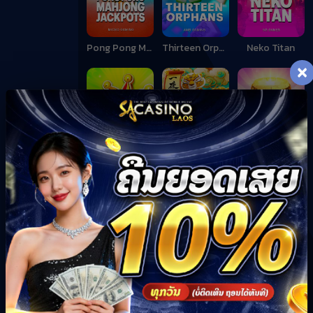
Pong Pong Mahjong Jackpots
Thirteen Orphans
Neko Titan
×
Super Ace
Kung Fu Leopard
Mahjong Legend
Pichu Pichu
Sado Masochism
Mahjong Ways 3+